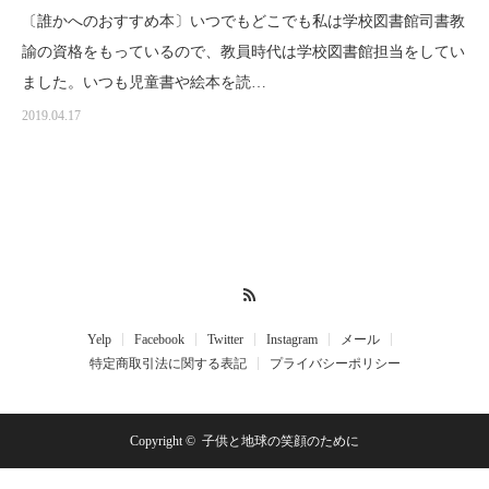
〔誰かへのおすすめ本〕いつでもどこでも私は学校図書館司書教
諭の資格をもっているので、教員時代は学校図書館担当をしてい
ました。いつも児童書や絵本を読…
2019.04.17
RSS
Yelp
Facebook
Twitter
Instagram
メール
特定商取引法に関する表記
プライバシーポリシー
Copyright ©
子供と地球の笑顔のために