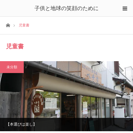
子供と地球の笑顔のために
ホーム
児童書
児童書
未分類
【本選びは楽し】