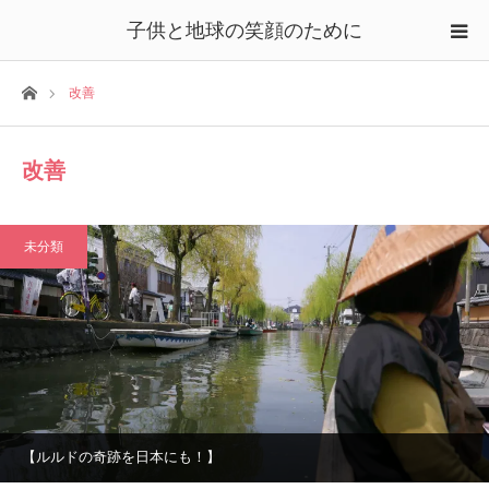
子供と地球の笑顔のために
ホーム
改善
改善
未分類
【ルルドの奇跡を日本にも！】