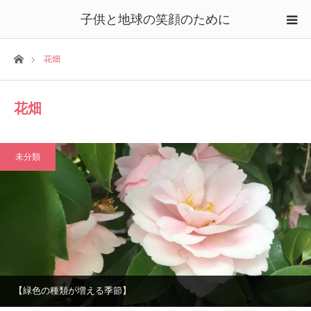
子供と地球の笑顔のために
ホーム
花畑
花畑
未分類
【緑色の種類が増える季節】