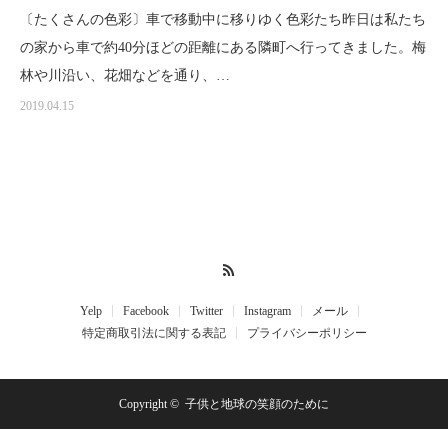
〔たくさんの色彩〕車で移動中に移りゆく色彩たち昨日は私たち
の家から車で約40分ほどの距離にある隣町へ行ってきました。梅
林や川沿い、花畑などを通り、…
2019.04.15
RSS
Yelp
Facebook
Twitter
Instagram
メール
特定商取引法に関する表記
プライバシーポリシー
Copyright ©
子供と地球の笑顔のために