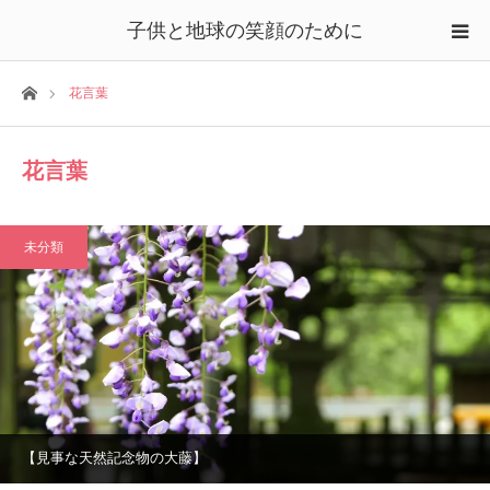
子供と地球の笑顔のために
ホーム
花言葉
花言葉
未分類
【見事な天然記念物の大藤】