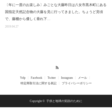
〔年に一度のお楽しみ〕みごとな大藤昨日は八女市黒木町にある
国指定天然記念物の大藤を見に行ってきました。ちょうど見頃
で、藤棚から優しく垂れ下…
2019.04.27
RSS
Yelp
Facebook
Twitter
Instagram
メール
特定商取引法に関する表記
プライバシーポリシー
Copyright ©
子供と地球の笑顔のために