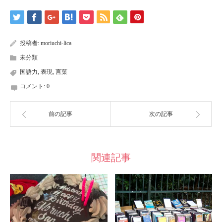
ン
だ
ド
さ
ウ
い
で
(新
開
し
き
い
ま
ウ
す)
ィ
投稿者:
moriuchi-lica
ン
ド
未分類
ウ
で
国語力
,
表現
,
言葉
開
き
ま
コメント:
0
す)
前の記事
次の記事
関連記事