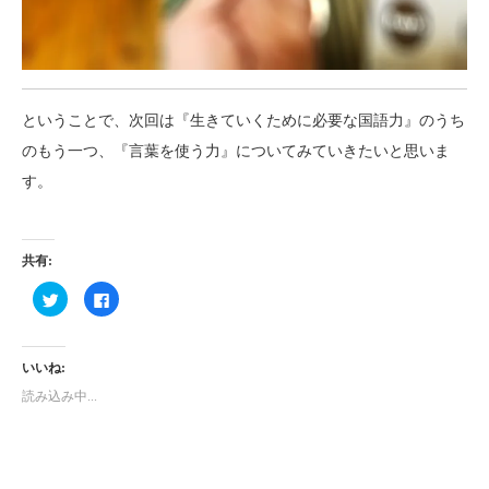
ということで、次回は『生きていくために必要な国語力』のうち
のもう一つ、『言葉を使う力』についてみていきたいと思いま
す。
共有:
ク
Facebook
リ
で
ッ
共
ク
有
し
す
て
る
いいね:
Twitter
に
で
は
読み込み中...
共
ク
有
リ
(新
ッ
し
ク
い
し
ウ
て
ィ
く